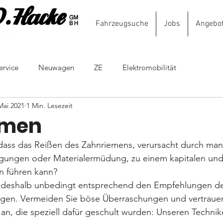
Fahrzeugsuche
Jobs
Angebo
Autoh
ervice
Neuwagen
ZE
Elektromobilität
Mai 2021
1 Min. Lesezeit
emen
dass das Reißen des Zahnriemens, verursacht durch ma
ungen oder Materialermüdung, zu einem kapitalen und
n führen kann?
 deshalb unbedingt entsprechend den Empfehlungen de
lgen. Vermeiden Sie böse Überraschungen und vertrauen
an, die speziell dafür geschult wurden: Unseren Technik