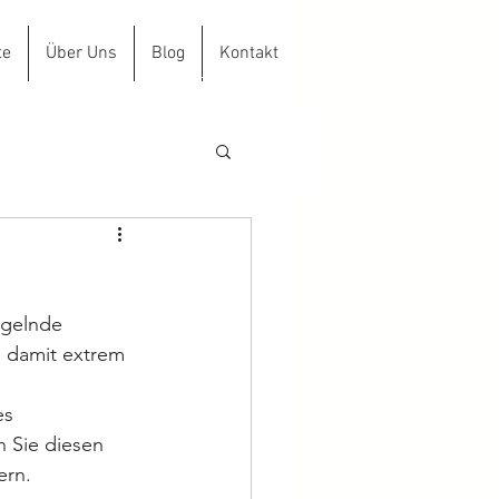
te
Über Uns
Blog
Kontakt
aus D.Hacke GmbH
ngelnde 
 damit extrem 
s 
 Sie diesen 
ern. 