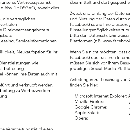
unseres Vertriebssystems);
übermittelt und dort gespeicher
 6 Abs. 1 f DSGVO, soweit dies
Zweck und Umfang der Datener
, die vertraglichen
und Nutzung der Daten durch di
vertiefen
Facebook) sowie Ihre diesbezü
ive Direktwerbeangebote zu
Einstellungsmöglichkeiten zum 
ngebote
bitte den Datenschutzhinweisen
easing, Serviceinformationen
Plattformen (z.B.
www.facebook
ligkeit, Neukaufoption für Ihr
Wenn Sie nicht möchten, dass d
Facebook) über unseren Interne
ienstleistungen wie
müssen Sie sich vor Ihrem Besuc
d -betreuung,
jeweiligen Social-Media-Plattf
ei können Ihre Daten auch mit
Anleitungen zur Löschung von 
hrt und verknüpft werden.
finden Sie hier:
rbeitung zu Werbezwecken
gung
Microsoft Internet Explorer:
Mozilla Firefox:
Google Chrome:
Apple Safari:
Opera:
ge Verarbeitungstätigkeiten