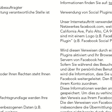
Informationen finden Sie auf:
t
tzbeauftragter
ung verantwortliche Stelle ist
Verwendung von Social Plugins 
Unser Internetauftritt verwendet
Netzwerkes facebook.com, welc
California Ave, Palo Alto, CA 
sind mit einem Logo (z.B. Fac
Plugin" (z.B. Facebook Social 
Wird diesen Verweisen durch ei
Plugins aktiviert und Ihr Browse
Servern von Facebook her.
Sofern Sie während des Besuch
und über Ihr persönliches Benu
oder Ihren Rechten steht Ihnen
wird die Information, dass Sie
Facebook weitergeleitet. Den 
ihrem Konto zuordnen.
Diese Informationen werden an
gespeichert. Um dies zu verhin
 Rechtsgrundlage werden Ihre
den Verweis aus Ihrem Facebo
Die den Verweisen von Facebo
nenbezogenen Daten (z.B.
insbesondere die Übermittlung
f. weitere
werden nicht bereits durch das