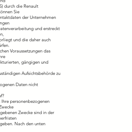
und
S) durch die Renault
können Sie
Kontaktdaten der Unternehmen
ungen
atenverarbeitung und erstreckt
n,
vorliegt und die daher auch
rfen.
lichen Voraussetzungen das
hre
kturierten, gängigen und
zuständigen Aufsichtsbehörde zu
zogenen Daten nicht
uf?
n Ihre personenbezogenen
 Zwecke
gegebenen Zwecke sind in der
erfristen
egeben. Nach den unten