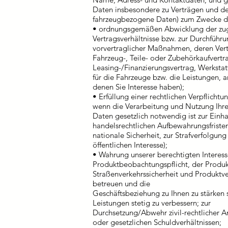
Daten insbesondere zu Verträgen und d
fahrzeugbezogene Daten) zum Zwecke d
• ordnungsgemäßen Abwicklung der zu
Vertragsverhältnisse bzw. zur Durchführ
vorvertraglicher Maßnahmen, deren Vertr
Fahrzeug-, Teile- oder Zubehörkaufvertr
Leasing-/Finanzierungsvertrag, Werksta
für die Fahrzeuge bzw. die Leistungen, a
denen Sie Interesse haben);
• Erfüllung einer rechtlichen Verpflichtun
wenn die Verarbeitung und Nutzung Ihre
Daten gesetzlich notwendig ist zur Einh
handelsrechtlichen Aufbewahrungsfristen,
nationale Sicherheit, zur Strafverfolgun
öffentlichen Interesse);
• Wahrung unserer berechtigten Interesse
Produktbeobachtungspflicht, der Produ
Straßenverkehrssicherheit und Produktv
betreuen und die
Geschäftsbeziehung zu Ihnen zu stärken
Leistungen stetig zu verbessern; zur
Durchsetzung/Abwehr zivil-rechtlicher A
oder gesetzlichen Schuldverhältnissen;