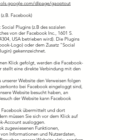
ools.google.com/dlpage/gaoptout
(z.B. Facebook)
 Social Plugins (z.B des sozialen
hes von der Facebook Inc., 1601 S.
94304, USA betrieben wird). Die Plugins
ebook-Logo) oder dem Zusatz "Social
Plugin) gekennzeichnet.
nen Klick gefolgt, werden die Facebook-
r stellt eine direkte Verbindung mit den
s unserer Website den Verweisen folgen
tzerkonto bei Facebook eingeloggt sind,
 unsere Website besucht haben, an
Besuch der Website kann Facebook
 Facebook übermittelt und dort
dern müssen Sie sich vor dem Klick auf
ok-Account ausloggen.
ok zugewiesenen Funktionen,
 von Informationen und Nutzerdaten,
 Besuchen unserer Website aktiv, sondern