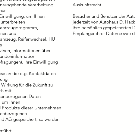
hinausgehende Verarbeitung
Auskunftsrecht
nur
Einwilligung, um Ihnen
Besucher und Benutzer der A
 unterbreiten
jederzeit von Autohaus D. Hac
 Fahrzeugprogramm,
ihre persönlich gespeicherten 
onen und
Empfänger ihrer Daten sowie d
ahrzeug, Reifenwechsel, HU
s
inen, Informationen über
Kundeninformation
fragungen). Ihre Einwilligung
eise an die o.g. Kontaktdaten
rung
 Wirkung für die Zukunft zu
ch mit
onenbezogenen Daten
, um Ihnen
d Produkte dieser Unternehmen
onenbezogenen
and AG gespeichert, so werden
führt.