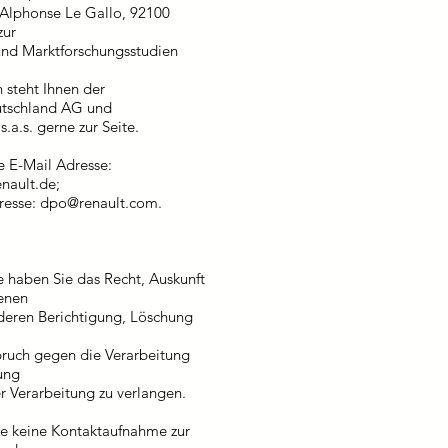
i Alphonse Le Gallo, 92100
zur
nd Marktforschungsstudien
 steht Ihnen der
utschland AG und
.a.s. gerne zur Seite.
e E-Mail Adresse:
nault.de
;
dresse:
dpo@renault.com
.
 haben Sie das Recht, Auskunft
enen
 deren Berichtigung, Löschung
pruch gegen die Verarbeitung
ung
r Verarbeitung zu verlangen.
e keine Kontaktaufnahme zur