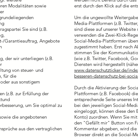
eren Modalitäten sowie
erst durch den Klick auf die en
er
grundeliegenden
Um die ungewollte Weitergabe 
ung
Media-Plattformen (z.B. Twitte
agspartei Sie sind (z.B.
sind diese auf unserer Website
ag,
verwenden die Zwei-Klick-Regel
tt-/Garantieauftrag, Angebote
Social-Media-Plattformen über
n
zugestimmt haben. Erst nach Ak
stimmen Sie der Kommunikatio
g, der wir unterliegen (z.B.
(wie z.B. Twitter, Facebook, G
r
Diensten wird hergestellt (nähe
altung von steuer- und
www.datenschutzticker.de/index
 für die
besseren-datenschutz-bei-social
g oder aus sonstigem
Durch die Aktivierung der Socia
n (z.B. zur Erfüllung der
Plattformen (z.B. Facebook) die
ktund
entsprechende Seite unseres Int
erbesserung, um Sie optimal zu
bei den jeweiligen Social-Medi
eingeloggt, können diese den 
 sowie die angebotenen
Konto) zuordnen. Wenn Sie mit d
den "Gefällt mir" Button von 
nsprüche aus den vertraglichen
Kommentar abgeben, wird die 
Browser direkt an die Social-M