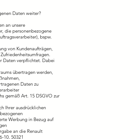
genen Daten weiter?
en an unsere
er, die personenbezogene
uftragsverarbeiter), bspw.
ung von Kundenaufträgen,
Zufriedenheitsumfragen.
 Daten verpflichtet. Dabei
sraums übertragen werden,
aßnahmen,
rtragenen Daten zu
erarbeiter
chs gemäß Art. 15 DSGVO zur
ch Ihrer ausdrücklichen
enbezogenen
ierte Werbung in Bezug auf
ngen
ergabe an die Renault
6-10, 50321