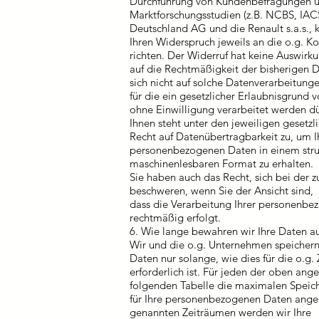
Durchführung von Kundenbefragungen 
Marktforschungsstudien (z.B. NCBS, IAC
Deutschland AG und die Renault s.a.s., 
Ihren Widerspruch jeweils an die o.g. 
richten. Der Widerruf hat keine Auswirk
auf die Rechtmäßigkeit der bisherigen D
sich nicht auf solche Datenverarbeitunge
für die ein gesetzlicher Erlaubnisgrund 
ohne Einwilligung verarbeitet werden dü
Ihnen steht unter den jeweiligen gesetz
Recht auf Datenübertragbarkeit zu, um I
personenbezogenen Daten in einem stru
maschinenlesbaren Format zu erhalten.
Sie haben auch das Recht, sich bei der 
beschweren, wenn Sie der Ansicht sind,
dass die Verarbeitung Ihrer personenbe
rechtmäßig erfolgt.
6. Wie lange bewahren wir Ihre Daten a
Wir und die o.g. Unternehmen speicher
Daten nur solange, wie dies für die o.g.
erforderlich ist. Für jeden der oben an
folgenden Tabelle die maximalen Speich
für Ihre personenbezogenen Daten ang
genannten Zeiträumen werden wir Ihre