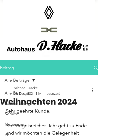
Autohaus D.Hacke GmbH
Beitrag
Alle Beiträge
Michael Hacke
Alle Beiträge
23. Dez. 2024
1 Min. Lesezeit
Weihnachten 2024
Veranstaltung
Sehr geehrte Kunde, 
Service
Neuwagen
ein ereignisreiches Jahr geht zu Ende 
und wir möchten die Gelegenheit 
ZE