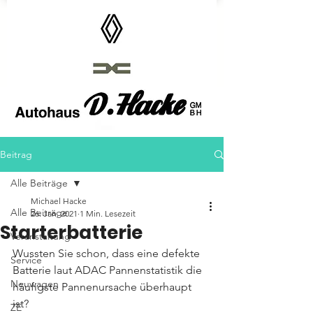
Autohaus D.Hacke GmbH
Beitrag
Alle Beiträge
Michael Hacke
Alle Beiträge
26. Jan. 2021
1 Min. Lesezeit
Starterbatterie
Veranstaltung
Wussten Sie schon, dass eine defekte 
Service
Batterie laut ADAC Pannenstatistik die 
Neuwagen
häufigste Pannenursache überhaupt 
ist? 
ZE