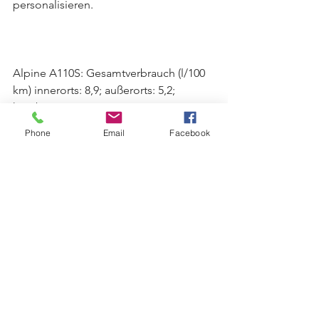
personalisieren.
Alpine A110S: Gesamtverbrauch (l/100 
km) innerorts: 8,9; außerorts: 5,2; 
kombiniert: 6,6. CO2-Emissionen 
kombiniert (g/km): 147; 
Phone
Email
Facebook
Energieeffizienzklasse: E. Alpine A110: 
Gesamtverbrauch kombiniert: 6,4-6,6; 
CO2 kombiniert: 144-147. 
Energieeffizienzklasse: E-E (Werte nach 
Messverfahren VO [EG] 715/2007). 
Vorläufige Werte.  