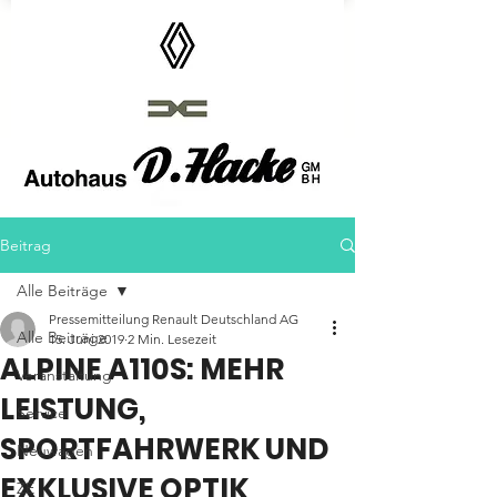
Autohaus D.Hacke GmbH
Beitrag
Alle Beiträge
Pressemitteilung Renault Deutschland AG
Alle Beiträge
15. Juni 2019
2 Min. Lesezeit
ALPINE A110S: MEHR
Veranstaltung
LEISTUNG,
Service
SPORTFAHRWERK UND
Neuwagen
EXKLUSIVE OPTIK
ZE