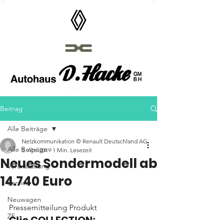
Autohaus D.Hacke GmbH
Beitrag
Alle Beiträge
Netzkommunikation © Renault Deutschland AG
Alle Beiträge
5. Apr. 2019
1 Min. Lesezeit
Neues Sondermodell ab
Veranstaltung
14.740 Euro
Service
Neuwagen
Pressemitteilung Produkt
ZE