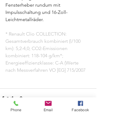
Fensterheber rundum mit 
Impulsschaltung und 16-Zoll-
Leichtmetallräder.
* Renault Clio COLLECTION: 
Gesamtverbrauch kombiniert (l/100 
km): 5,2-4,0; CO2-Emissionen 
kombiniert: 118-104 g/km*; 
Energieeffizienzklasse: C-A (Werte 
nach Messverfahren VO [EG] 715/2007
Phone
Email
Facebook
Alle ansehen
Aktuelle Beiträge