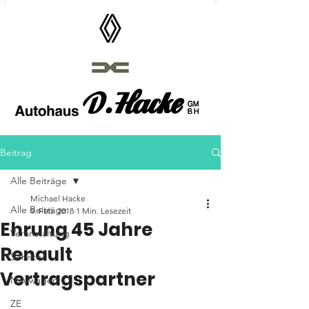
Autohaus D.Hacke GmbH
Beitrag
Alle Beiträge
Michael Hacke
Alle Beiträge
9. Feb. 2018
1 Min. Lesezeit
Ehrung 45 Jahre
Veranstaltung
Renault
Service
Vertragspartner
Neuwagen
ZE