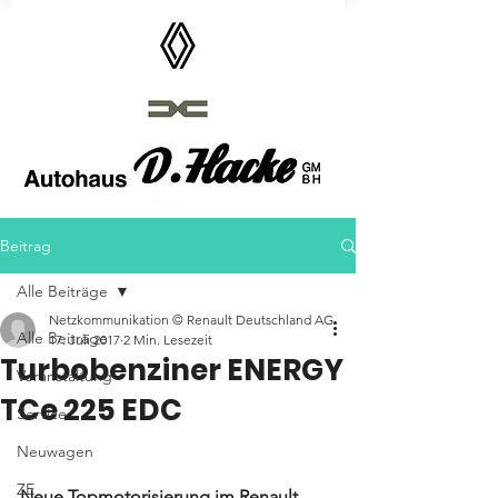
Autohaus D.Hacke GmbH
Beitrag
Alle Beiträge
Netzkommunikation © Renault Deutschland AG
Alle Beiträge
17. Juli 2017
2 Min. Lesezeit
Turbobenziner ENERGY
Veranstaltung
TCe 225 EDC
Service
Neuwagen
ZE
Neue Topmotorisierung im Renault 