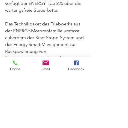
verfügt der ENERGY TCe 225 über die 
wartungsfreie Steuerkette.
Das Technikpaket des Triebwerks aus 
der ENERGY-Motorenfamilie umfasst 
außerdem das Start-Stopp-System und 
das Energy Smart Management zur 
Rückgewinnung von 
Bewegungsenergie. Hinzu kommen 
die stufenlos variable Ölpumpe, die 
Phone
Email
Facebook
variable Drallsteuerung zur besseren 
Füllung der Brennräume und das 
Wärmemanagement, das dafür sorgt, 
dass das Triebwerk schnell auf 
optimale Betriebstemperatur kommt.
* Verbrauchsangabe entspricht dem 
Gesamtwert nach VO (EG) 715/2007.