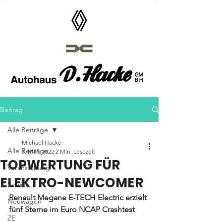
Autohaus D.Hacke GmbH
Beitrag
Alle Beiträge
Michael Hacke
Alle Beiträge
3. März 2022
2 Min. Lesezeit
TOPWERTUNG FÜR
Veranstaltung
ELEKTRO-NEWCOMER
Service
Renault Megane E-TECH Electric erzielt 
Neuwagen
fünf Sterne im Euro NCAP Crashtest
ZE