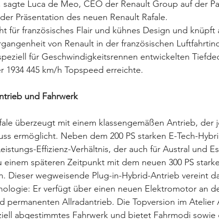
sagte Luca de Meo, CEO der Renault Group auf der Par
 der Präsentation des neuen Renault Rafale.
t für französisches Flair und kühnes Design und knüpft 
rgangenheit von Renault in der französischen Luftfahrtin
speziell für Geschwindigkeitsrennen entwickelten Tiefd
er 1934 445 km/h Topspeed erreichte.
Antrieb und Fahrwerk
fale überzeugt mit einem klassengemäßen Antrieb, der j
ss ermöglicht. Neben dem 200 PS starken E-Tech-Hybrid
eistungs-Effizienz-Verhältnis, der auch für Austral und E
 zu einem späteren Zeitpunkt mit dem neuen 300 PS stark
ein. Dieser wegweisende Plug-in-Hybrid-Antrieb vereint d
ologie: Er verfügt über einen neuen Elektromotor an de
d permanenten Allradantrieb. Die Topversion im Atelier A
ziell abgestimmtes Fahrwerk und bietet Fahrmodi sowie e