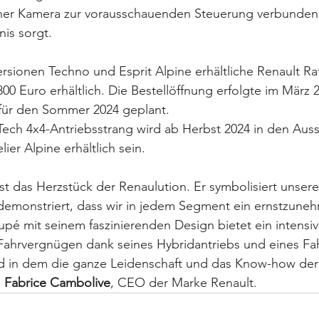
iner Kamera zur vorausschauenden Steuerung verbunden i
nis sorgt.
rsionen Techno und Esprit Alpine erhältliche Renault Raf
800 Euro erhältlich. Die Bestellöffnung erfolgte im März 2
 für den Sommer 2024 geplant.
Tech 4x4-Antriebsstrang wird ab Herbst 2024 in den Auss
lier Alpine erhältlich sein.
st das Herzstück der Renaulution. Er symbolisiert unsere
demonstriert, dass wir in jedem Segment ein ernstzune
pé mit seinem faszinierenden Design bietet ein intensi
ahrvergnügen dank seines Hybridantriebs und eines Fah
 in dem die ganze Leidenschaft und das Know-how der 
 
Fabrice Cambolive
, CEO der Marke Renault.