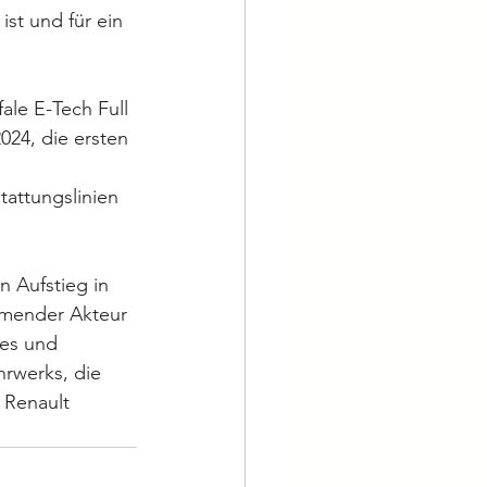
st und für ein 
ale E-Tech Full 
024, die ersten 
tattungslinien 
n Aufstieg in 
hmender Akteur 
ves und 
rwerks, die 
Renault 