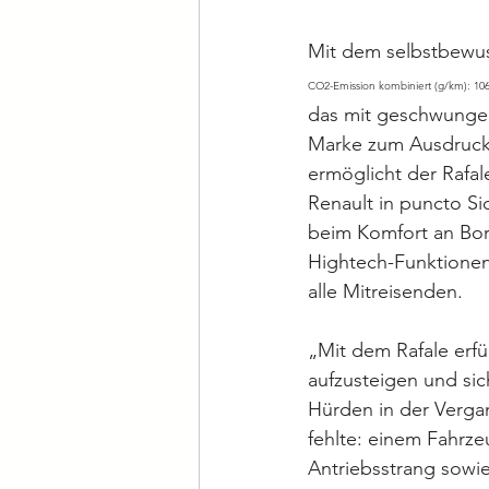
Mit dem selbstbewus
CO2-Emission kombiniert (g/km): 106
das mit geschwungen
Marke zum Ausdruck b
ermöglicht der Rafal
Renault in puncto Si
beim Komfort an Bor
Hightech-Funktionen 
alle Mitreisenden.
„Mit dem Rafale erfül
aufzusteigen und sic
Hürden in der Vergan
fehlte: einem Fahr
Antriebsstrang sowie