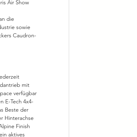
is Air Show 
an die 
dustrie sowie 
eckers Caudron-
ederzeit 
antrieb mit 
space verfügbar 
en E-Tech 4x4-
as Beste der 
r Hinterachse 
lpine Finish 
in aktives 