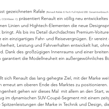
st gezeichneten Rafale 
(Renault Rafale E-Tech Full Hybrid 200: Gesamtverbrauch k
 präsentiert Renault ein völlig neu entwickelt
; CO2-Klasse: C)
en Linien und Hightech-Elementen die neue Designspr
ringt. Als bis ins Detail durchdachtes Premium-Voiture-
e ein einzigartiges Fahr- und Reisevergnügen. Er vereint
cherheit, Leistung und Fahrverhalten entwickelt hat, o
d. Dank des großzügigen Innenraums und einer breiten 
garantiert die Modellneuheit ein außergewöhnliches Bor
lt sich Renault das lang gehegte Ziel, mit der Marke wei
h erneut am oberen Ende des Marktes zu positionieren. 
genheit gehen wir dieses Mal  mit allem an den Start, w
zeug im dynamischen SUV-Coupé-Segment mit einem zei
 Spitzenleistungen der Marke in Technik und Design, di