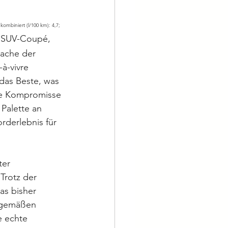
ombiniert (l/100 km): 4,7; 
es SUV-Coupé, 
ache der 
à-vivre 
 das Beste, was 
hne Kompromisse 
Palette an 
derlebnis für 
ter 
Trotz der 
as bisher 
tgemäßen 
e echte 