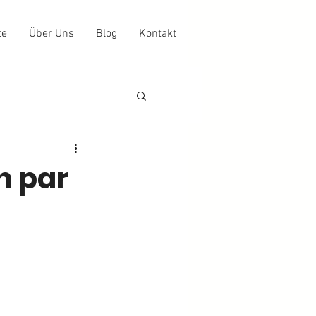
te
Über Uns
Blog
Kontakt
aus D.Hacke GmbH
n par