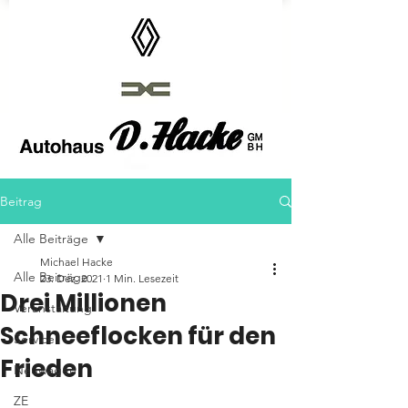
Autohaus D.Hacke GmbH
Beitrag
Alle Beiträge
Michael Hacke
Alle Beiträge
23. Dez. 2021
1 Min. Lesezeit
Drei Millionen
Veranstaltung
Schneeflocken für den
Service
Frieden
Neuwagen
ZE