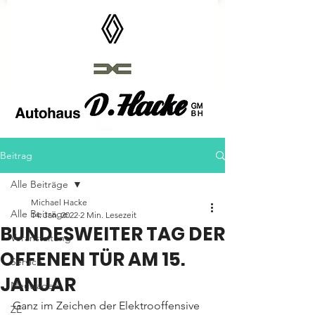
Autohaus D.Hacke GmbH
Beitrag
Alle Beiträge
Michael Hacke
Alle Beiträge
14. Jan. 2022
2 Min. Lesezeit
BUNDESWEITER TAG DER
Veranstaltung
OFFENEN TÜR AM 15.
Service
JANUAR
Neuwagen
Ganz im Zeichen der Elektrooffensive 
ZE