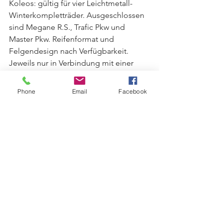
Koleos: gültig für vier Leichtmetall-
Winterkompletträder. Ausgeschlossen 
sind Megane R.S., Trafic Pkw und 
Master Pkw. Reifenformat und 
Felgendesign nach Verfügbarkeit. 
Jeweils nur in Verbindung mit einer 
Finanzierung oder Leasing eines neuen 
Renault Pkw über die Renault Bank, 
Phone
Email
Facebook
Geschäftsbereich der RCI Banque S.A. 
Niederlassung Deutschland, 
Jagenbergstraße 1, 41468 Neuss. Ein 
Angebot für Privatkunden, gültig bei 
Kaufvertrag ab dem 01.01.2022 bis zum 
31.01.2022. Bei allen teilnehmenden 
Renault Partnern.
Tag der offenen Tür
Veranstaltung