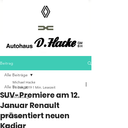
Autohaus D.Hacke GmbH
Beitrag
Alle Beiträge
Michael Hacke
Alle Beiträge
11. Jan. 2019
1 Min. Lesezeit
SUV-Premiere am 12.
Veranstaltung
Januar Renault
Service
präsentiert neuen
Neuwagen
Kadjar
ZE