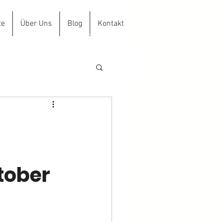
te
Über Uns
Blog
Kontakt
aus D.Hacke GmbH
l
tober