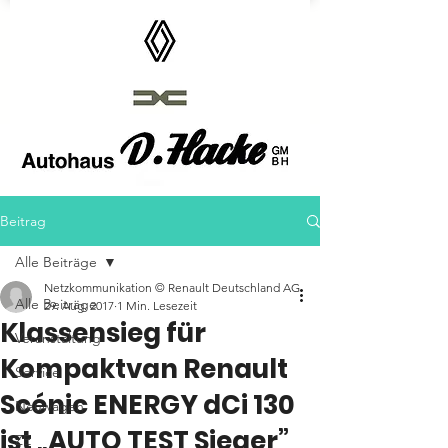
Autohaus D.Hacke GmbH
Beitrag
Alle Beiträge
Netzkommunikation © Renault Deutschland AG
Alle Beiträge
29. Aug. 2017
1 Min. Lesezeit
Klassensieg für
Veranstaltung
Kompaktvan Renault
Service
Scénic ENERGY dCi 130
Neuwagen
ist „AUTO TEST Sieger”
ZE